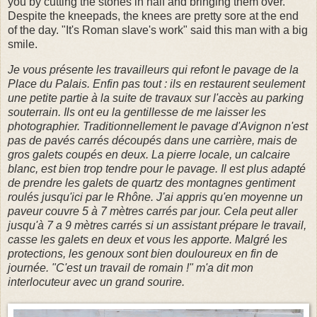
you by cutting the stones in half and bringing them over.
Despite the kneepads, the knees are pretty sore at the end
of the day. "It's Roman slave's work" said this man with a big
smile.
Je
vous présente les travailleurs qui refont le pavage de la
Place du Palais. Enfin pas tout : ils en restaurent seulement
une petite partie à la suite de travaux sur l'accès au parking
souterrain. Ils ont eu la gentillesse de me laisser les
photographier. Traditionnellement le pavage d'Avignon n'est
pas de pavés carrés découpés dans une carrière, mais de
gros galets coupés en deux. La pierre locale, un calcaire
blanc, est bien trop tendre pour le pavage. Il est plus adapté
de prendre les galets de quartz des montagnes gentiment
roulés jusqu'ici par le Rhône. J'ai appris qu'en
moyenne un
paveur couvre 5 à 7 mètres carrés par jour. Cela peut aller
jusqu'à 7 a 9 mètres carrés si un assistant prépare le travail,
casse les galets en deux et vous les apporte. Malgré les
protections, les genoux sont bien douloureux en fin de
journée. "C'est un travail de romain !" m'a dit mon
interlocuteur avec un grand sourire.