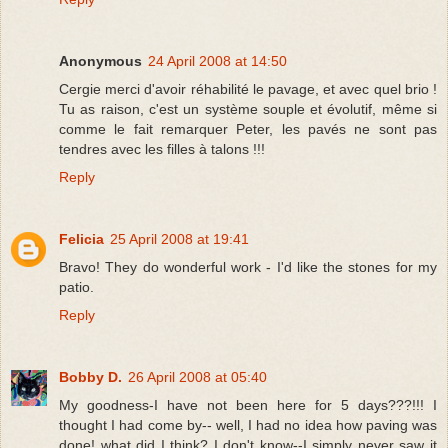
Anonymous
24 April 2008 at 14:50
Cergie merci d'avoir réhabilité le pavage, et avec quel brio !
Tu as raison, c'est un système souple et évolutif, même si
comme le fait remarquer Peter, les pavés ne sont pas
tendres avec les filles à talons !!!
Reply
Felicia
25 April 2008 at 19:41
Bravo! They do wonderful work - I'd like the stones for my
patio.
Reply
Bobby D.
26 April 2008 at 05:40
My goodness-I have not been here for 5 days???!!! I
thought I had come by-- well, I had no idea how paving was
done! what did I think? I don't know--I simply never saw it