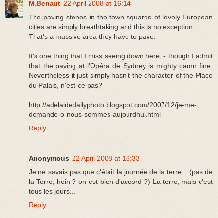
M.Benaut
22 April 2008 at 16:14
The paving stones in the town squares of lovely European
cities are simply breathtaking and this is no exception.
That's a massive area they have to pave.
It's one thing that I miss seeing down here; - though I admit
that the paving at l'Opéra de Sydney is mighty damn fine.
Nevertheless it just simply hasn't the character of the Place
du Palais, n'est-ce pas?
http://adelaidedailyphoto.blogspot.com/2007/12/je-me-
demande-o-nous-sommes-aujourdhui.html
Reply
Anonymous
22 April 2008 at 16:33
Je ne savais pas que c'était la journée de la terre... (pas de
la Terre, hein ? on est bien d'accord ?) La terre, mais c'est
tous les jours...
Reply