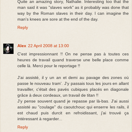
Quite an amazing story, Nathalie. Interesting too that the
man said it was "slaves work" as it probably was done that
way by the Roman slaves in their day. I can imagine the
man's knees are sore at the end of the day.
Reply
Alex
22 April 2008 at 13:00
C'est impressionnant !! On ne pense pas à toutes ces
heures de travail quand traverse une belle place comme
celle là. Merci pour le reportage !!
J'ai assisté, il y un an et demi au pavage des zones où
passe le nouveau tram'. J'y passais tous les jours en allant
travailler, c'était des pavés cubiques placés en diagonale
grâce à deux cordeaux, un travail de titan !!
J'y pense souvent quand je repasse par là-bas. J'ai aussi
assisté au "coulage" du caoutchouc qui enserre les rails, il
est chaud puis durcit en refroidissant, j'ai trouvé ça
intéressant à regarder...
Reply