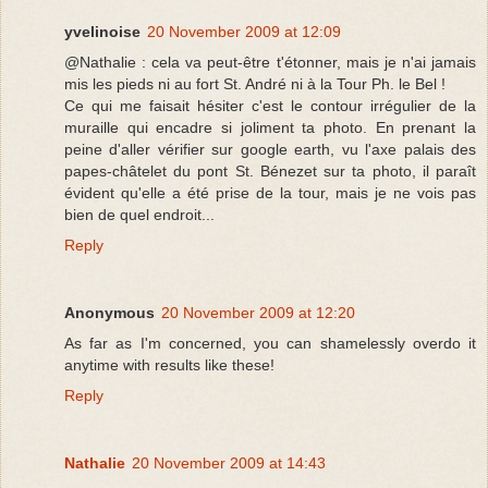
yvelinoise
20 November 2009 at 12:09
@Nathalie : cela va peut-être t'étonner, mais je n'ai jamais
mis les pieds ni au fort St. André ni à la Tour Ph. le Bel !
Ce qui me faisait hésiter c'est le contour irrégulier de la
muraille qui encadre si joliment ta photo. En prenant la
peine d'aller vérifier sur google earth, vu l'axe palais des
papes-châtelet du pont St. Bénezet sur ta photo, il paraît
évident qu'elle a été prise de la tour, mais je ne vois pas
bien de quel endroit...
Reply
Anonymous
20 November 2009 at 12:20
As far as I'm concerned, you can shamelessly overdo it
anytime with results like these!
Reply
Nathalie
20 November 2009 at 14:43