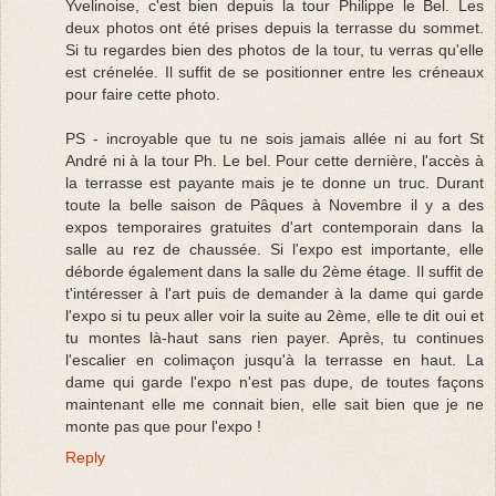
Yvelinoise, c'est bien depuis la tour Philippe le Bel. Les
deux photos ont été prises depuis la terrasse du sommet.
Si tu regardes bien des photos de la tour, tu verras qu'elle
est crénelée. Il suffit de se positionner entre les créneaux
pour faire cette photo.
PS - incroyable que tu ne sois jamais allée ni au fort St
André ni à la tour Ph. Le bel. Pour cette dernière, l'accès à
la terrasse est payante mais je te donne un truc. Durant
toute la belle saison de Pâques à Novembre il y a des
expos temporaires gratuites d'art contemporain dans la
salle au rez de chaussée. Si l'expo est importante, elle
déborde également dans la salle du 2ème étage. Il suffit de
t'intéresser à l'art puis de demander à la dame qui garde
l'expo si tu peux aller voir la suite au 2ème, elle te dit oui et
tu montes là-haut sans rien payer. Après, tu continues
l'escalier en colimaçon jusqu'à la terrasse en haut. La
dame qui garde l'expo n'est pas dupe, de toutes façons
maintenant elle me connait bien, elle sait bien que je ne
monte pas que pour l'expo !
Reply