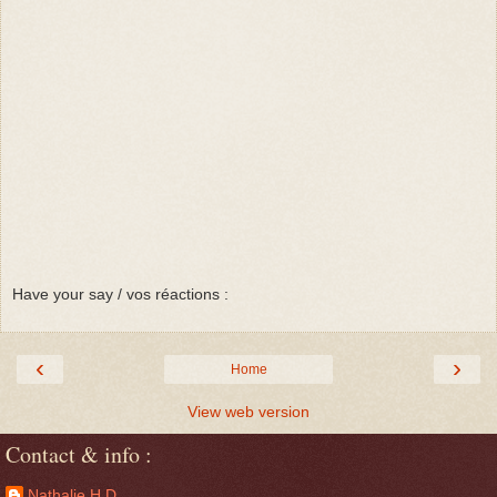
Have your say / vos réactions :
‹
›
Home
View web version
Contact & info :
Nathalie H.D.