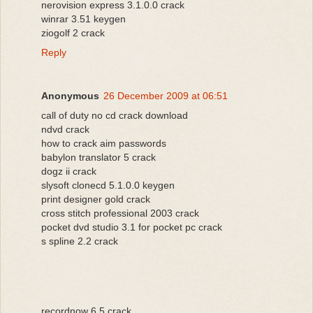
nerovision express 3.1.0.0 crack
winrar 3.51 keygen
ziogolf 2 crack
Reply
Anonymous
26 December 2009 at 06:51
call of duty no cd crack download
ndvd crack
how to crack aim passwords
babylon translator 5 crack
dogz ii crack
slysoft clonecd 5.1.0.0 keygen
print designer gold crack
cross stitch professional 2003 crack
pocket dvd studio 3.1 for pocket pc crack
s spline 2.2 crack
recordnow 6.5 crack