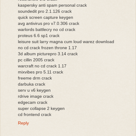
kaspersky anti spam personal crack
soundedit pro 2.1.126 crack
quick screen capture keygen
avg antivirus pro v7.0.306 crack
warlords battlecry no cd crack
proteus 6.6 sp1 crack
leisure suit larry magna cum loud warez download
no cd crack frozen throne 1.17
3d album picturepro 3.14 crack
pc cillin 2005 crack
warcraft no cd crack 1.17
mixvibes pro 5.11 crack
freeme drm crack
darbuka crack
serv u v6 keygen
rdrive image crack
edgecam crack
super collapse 2 keygen
cd frontend crack
Reply