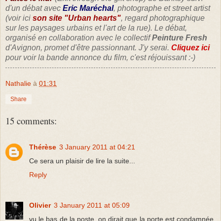
d'un débat avec
Eric Maréchal
, photographe et street artist
(voir ici
son site "Urban hearts"
, regard photographique
sur les paysages urbains et l'art de la rue)
. Le débat,
organisé en collaboration avec le collectif
Peinture Fresh
d'Avignon, promet d'être passionnant. J'y serai.
Cliquez ici
pour voir la bande annonce du film, c'est réjouissant :-)
Nathalie
à
01:31
Share
15 comments:
Thérèse
3 January 2011 at 04:21
Ce sera un plaisir de lire la suite...
Reply
Olivier
3 January 2011 at 05:09
vu le bas de la poste, on dirait que la porte est condamnée.