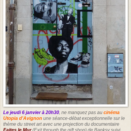
Le jeudi 6 janvier à 20h30
, ne manquez pas au
cinéma
Utopia d'Avignon
une séance-débat exceptionnelle sur le
thème du street art avec une projection du documentaire
Faites le Mur
(Exit through the gift shop) de Banksy suivi