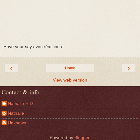
Have your say / vos réactions :
‹
›
Home
View web version
Contact & info :
Nathalie H.D.
Nathalie
Unknown
Powered by
Blogger
.